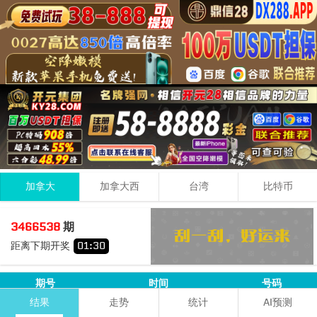
加拿大
加拿大西
台湾
比特币
0
6
0
06
3466538
期
+
+
=
距离下期开奖
01
:
29
小
双
期号
时间
号码
结果
走势
统计
AI预测
0+1+2=
03
3466537
08-07 12:42:00